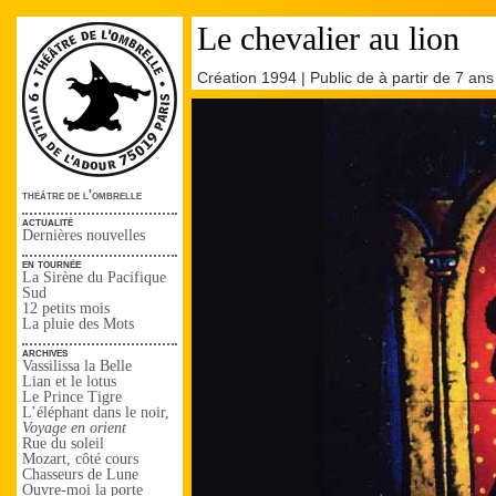
Le chevalier au lion
Création 1994 | Public de à partir de 7 ans
théâtre de l'ombrelle
actualité
Dernières nouvelles
en tournée
La Sirène du Pacifique
Sud
12 petits mois
La pluie des Mots
archives
Vassilissa la Belle
Lian et le lotus
Le Prince Tigre
L’éléphant dans le noir,
Voyage en orient
Rue du soleil
Mozart, côté cours
Chasseurs de Lune
Ouvre-moi la porte