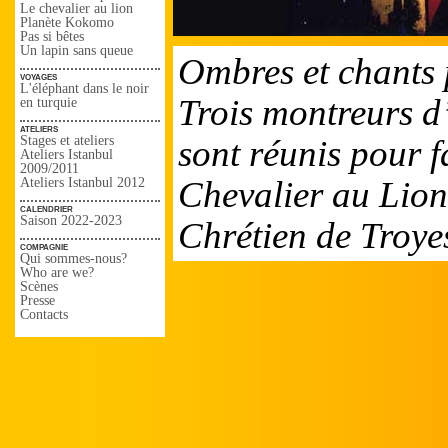
Le chevalier au lion
Planète Kokomo
Pas si bêtes
Un lapin sans queue
Ombres et chants 
voyages
L'éléphant dans le noir
Trois montreurs d’
en turquie
ateliers
Stages et ateliers
sont réunis pour f
Ateliers Istanbul
2009/2011
Chevalier au Lion,
Ateliers Istanbul 2012
calendrier
Saison 2022-2023
Chrétien de Troye
compagnie
Qui sommes-nous?
Who are we?
Scènes
Presse
Contacts