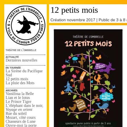
12 petits mois
Création novembre 2017 | Public de 3 à 8 
théâtre de l'ombrelle
actualité
Dernières nouvelles
en tournée
La Sirène du Pacifique
Sud
12 petits mois
La pluie des Mots
archives
Vassilissa la Belle
Lian et le lotus
Le Prince Tigre
L’éléphant dans le noir,
Voyage en orient
Rue du soleil
Mozart, côté cours
Chasseurs de Lune
Ouvre-moi la porte