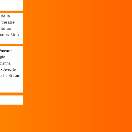
 de la
 théâtre
nte au
isons. Une
lémence
gie
dienne,
•• Avec le
pelle St Luc,