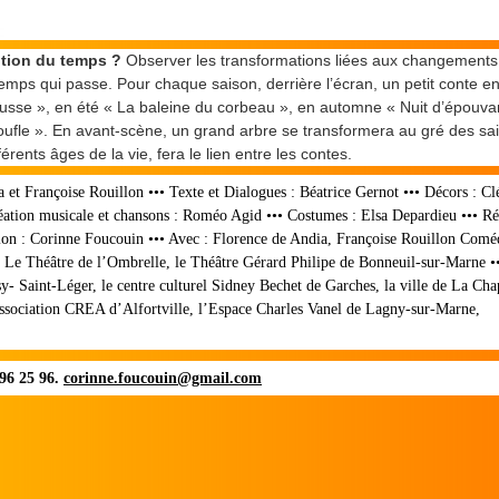
otion du temps ?
Observer les transformations liées aux changements
emps qui passe. Pour chaque saison, derrière l’écran, un petit conte en
ousse », en été « La baleine du corbeau », en automne « Nuit d’épouva
moufle ». En avant-scène, un grand arbre se transformera au gré des sa
rents âges de la vie, fera le lien entre les contes.
 et Françoise Rouillon ••• Texte et Dialogues : Béatrice Gernot ••• Décors : C
réation musicale et chansons : Roméo Agid ••• Costumes : Elsa Depardieu ••• Ré
sion : Corinne Foucouin ••• Avec : Florence de Andia, Françoise Rouillon Comé
 Le Théâtre de l’Ombrelle, le Théâtre Gérard Philipe de Bonneuil-sur-Marne •
sy- Saint-Léger, le centre culturel Sidney Bechet de Garches, la ville de La Cha
Association CREA d’Alfortville, l’Espace Charles Vanel de Lagny-sur-Marne,
 96 25 96.
corinne.foucouin@gmail.com