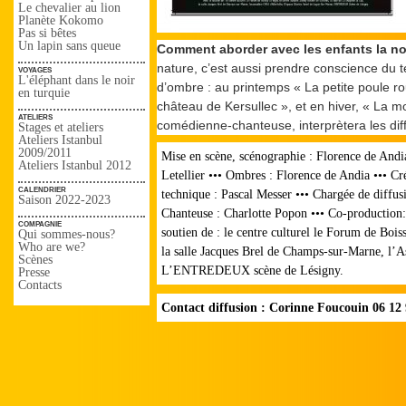
Le chevalier au lion
Planète Kokomo
Pas si bêtes
Un lapin sans queue
Comment aborder avec les enfants la n
nature, c’est aussi prendre conscience du t
voyages
L'éléphant dans le noir
d’ombre : au printemps « La petite poule r
en turquie
château de Kersullec », et en hiver, « La 
ateliers
comédienne-chanteuse, interprètera les diffé
Stages et ateliers
Ateliers Istanbul
2009/2011
Mise en scène, scénographie : Florence de Andia
Ateliers Istanbul 2012
Letellier ••• Ombres : Florence de Andia ••• C
calendrier
technique : Pascal Messer ••• Chargée de diffu
Saison 2022-2023
Chanteuse : Charlotte Popon ••• Co-production:
compagnie
soutien de : le centre culturel le Forum de Bois
Qui sommes-nous?
Who are we?
la salle Jacques Brel de Champs-sur-Marne, l’
Scènes
L’ENTREDEUX scène de Lésigny.
Presse
Contacts
Contact diffusion : Corinne Foucouin 06 12