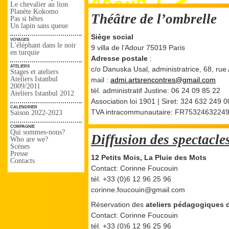
Le chevalier au lion
Planète Kokomo
Théâtre de l’ombrelle
Pas si bêtes
Un lapin sans queue
Siège social
voyages
L'éléphant dans le noir
9 villa de l’Adour 75019 Paris
en turquie
Adresse postale
:
ateliers
c/o Danuska Usal, administratrice, 68, ru
Stages et ateliers
Ateliers Istanbul
mail :
admi.artsrencontres@gmail.com
2009/2011
tél. administratif Justine: 06 24 09 85 22
Ateliers Istanbul 2012
Association loi 1901 | Siret: 324 632 249
calendrier
TVA intracommunautaire: FR7532463224
Saison 2022-2023
compagnie
Qui sommes-nous?
Diffusion des spectacle
Who are we?
Scènes
Presse
12 Petits Mois, La Pluie des Mots
Contacts
Contact: Corinne Foucouin
tél. +33 (0)6 12 96 25 96
corinne.foucouin@gmail.com
Réservation des
ateliers pédagogiques 
Contact: Corinne Foucouin
tél. +33 (0)6 12 96 25 96