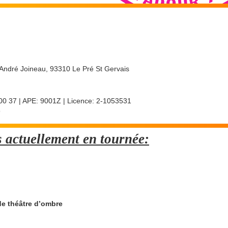
e André Joineau, 93310 Le Pré St Gervais
 000 37 | APE: 9001Z | Licence: 2-1053531
9
s actuellement en tournée:
de théâtre d’ombre