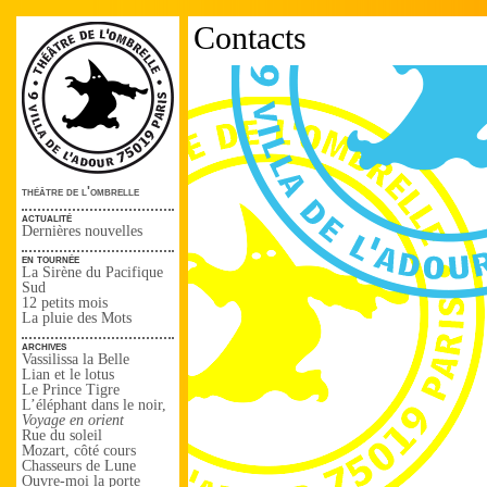
Contacts
théâtre de l'ombrelle
actualité
Dernières nouvelles
en tournée
La Sirène du Pacifique
Sud
12 petits mois
La pluie des Mots
archives
Vassilissa la Belle
Lian et le lotus
Le Prince Tigre
L’éléphant dans le noir,
Voyage en orient
Rue du soleil
Mozart, côté cours
Chasseurs de Lune
Ouvre-moi la porte