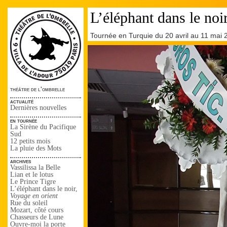
L’éléphant dans le noi
Tournée en Turquie du 20 avril au 11 mai 
théâtre de l'ombrelle
actualité
Dernières nouvelles
en tournée
La Sirène du Pacifique
Sud
12 petits mois
La pluie des Mots
archives
Vassilissa la Belle
Lian et le lotus
Le Prince Tigre
L’éléphant dans le noir,
Voyage en orient
Rue du soleil
Mozart, côté cours
Chasseurs de Lune
Ouvre-moi la porte