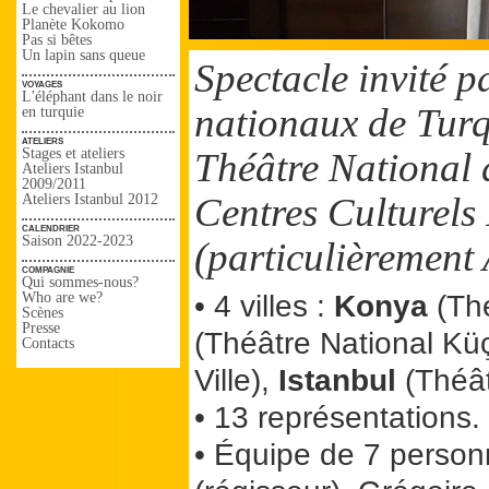
Le chevalier au lion
Planète Kokomo
Pas si bêtes
Un lapin sans queue
Spectacle invité p
voyages
L'éléphant dans le noir
nationaux de Turq
en turquie
ateliers
Stages et ateliers
Théâtre National 
Ateliers Istanbul
2009/2011
Centres Culturels
Ateliers Istanbul 2012
calendrier
Saison 2022-2023
(particulièrement
compagnie
Qui sommes-nous?
Who are we?
• 4 villes :
Konya
(Th
Scènes
Presse
(Théâtre National Küç
Contacts
Ville),
Istanbul
(Théâtr
• 13 représentations.
• Équipe de 7 person