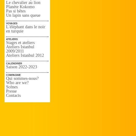
Le chevalier au lion
Planète Kokomo
Pas si bêtes
Un lapin sans queue
voyages
L'éléphant dans le noir
en turquie
ateliers
Stages et ateliers
Ateliers Istanbul
2009/2011
Ateliers Istanbul 2012
calendrier
Saison 2022-2023
compagnie
Qui sommes-nous?
Who are we?
Scènes
Presse
Contacts